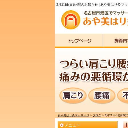
3月21日(日)休院のお知らせ | あや美はり灸マ
あや美はり灸マッサージ
>
ブログ
>
3月21日(日)休
メニュー