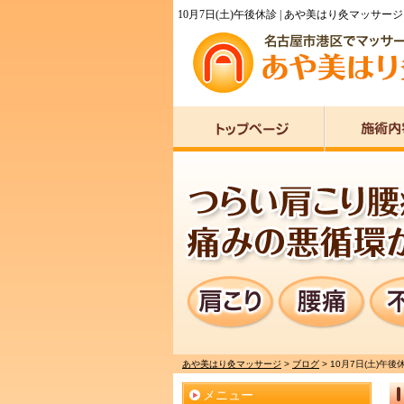
10月7日(土)午後休診 | あや美はり灸マッサージ
あや美はり灸マッサージ
>
ブログ
>
10月7日(土)午後
メニュー