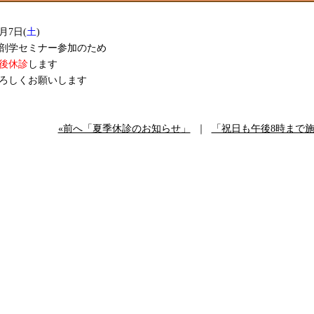
0月7日(
土
)
剖学セミナー参加のため
後休診
します
ろしくお願いします
«前へ「夏季休診のお知らせ」
｜
「祝日も午後8時まで