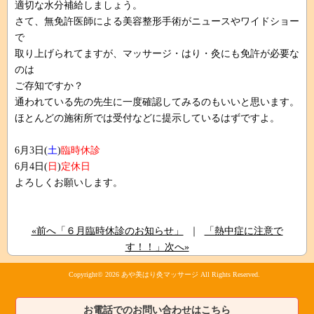
適切な水分補給しましょう。
さて、無免許医師による美容整形手術がニュースやワイドショー
で
取り上げられてますが、マッサージ・はり・灸にも免許が必要な
のは
ご存知ですか？
通われている先の先生に一度確認してみるのもいいと思います。
ほとんどの施術所では受付などに提示しているはずですよ。
6月3日(
土
)
臨時休診
6月4日(
日
)
定休日
よろしくお願いします。
«前へ「６月臨時休診のお知らせ」
｜
「熱中症に注意で
す！！」次へ»
Copyright© 2026
あや美はり灸マッサージ
All Rights Reserved.
お電話でのお問い合わせはこちら